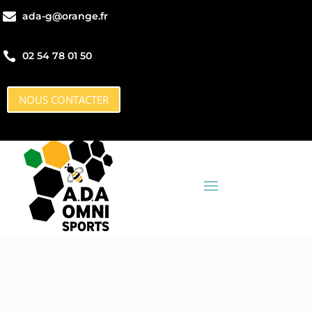

ada-g@orange.fr

ada-g@orange.fr

02 54 78 01 50

02 54 78 01 50
NOUS CONTACTER
NOUS CONTACTER