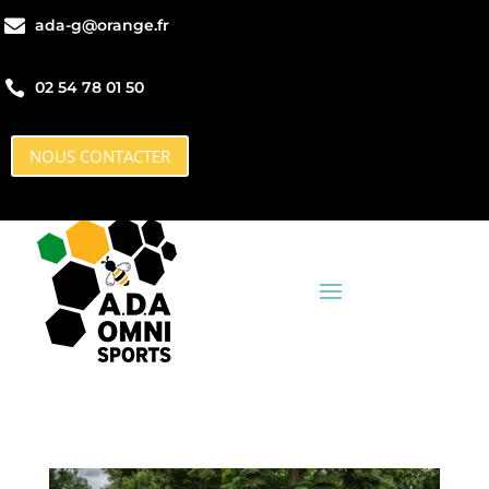

ada-g@orange.fr

ada-g@orange.fr

02 54 78 01 50

02 54 78 01 50
NOUS CONTACTER
NOUS CONTACTER